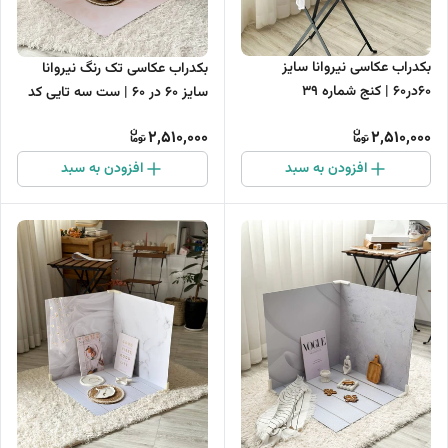
بکدراب عکاسی نیروانا سایز
بکدراب عکاسی تک رنگ نیروانا
60در60 | کنج شماره 39
سایز 60 در 60 | ست سه تایی کد
04
2,510,000
2,510,000
افزودن به سبد
افزودن به سبد