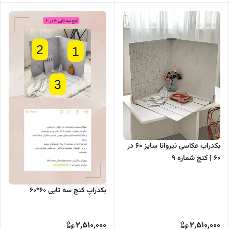
بکدراب عکاسی نیروانا سایز 60 در
60 | کنج شماره 9
بکدراپ کنج سه تایی 60*60
2,510,000
2,510,000