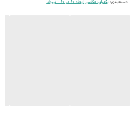
دسته‌بندی
:
بکدراپ عکاسی ابعاد 60 در 60 - نیروانا