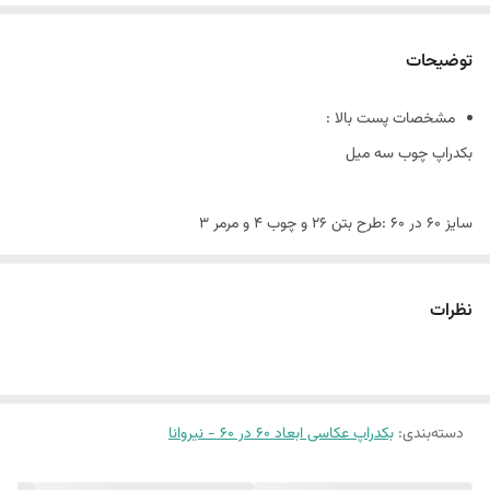
توضیحات
مشخصات پست بالا :
بکدراپ چوب سه میل
سایز ۶٠ در ۶٠ :طرح بتن 26 و چوب 4 و مرمر 3
این پک شامل:
سه عدد بکدراپ ۶٠ در ۶٠
نظرات
همراه سه عدد نبشی اتصال
بین 10 الی 15 درصد تفاوت چاپ وجود دارد
دسته‌بندی
:
بکدراپ عکاسی ابعاد 60 در 60 - نیروانا
(طرح پرفروش اختصاصی نیروانا است)