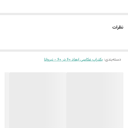
سایز ۶٠ در ۶٠ :طرح انتزاعی 42 و مرمر 3 و چوب 4
این پک شامل:
نظرات
سه عدد بکدراپ ۶٠ در ۶٠
همراه سه عدد نبشی اتصال
بین 10 الی 15 درصد تفاوت چاپ وجود دارد
دسته‌بندی
:
بکدراپ عکاسی ابعاد 60 در 60 - نیروانا
(طرح پرفروش اختصاصی نیروانا است)