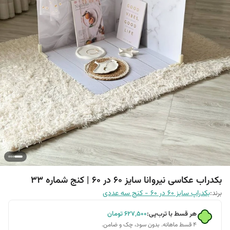
بکدراب عکاسی نیروانا سایز 60 در 60 | کنج شماره 33
برند:
بکدراپ سایز 60 در 60 - کنج سه عددی
هر قسط با ترب‌پی:
۶۲۷٬۵۰۰
تومان
۴ قسط ماهانه. بدون سود، چک و ضامن.