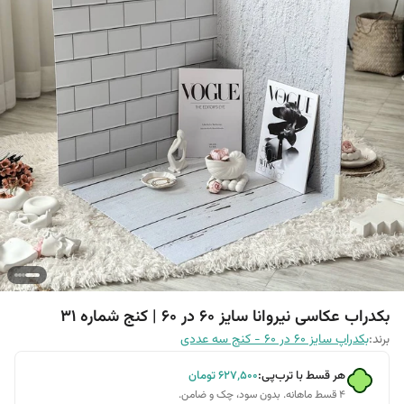
بکدراب عکاسی نیروانا سایز 60 در 60 | کنج شماره 31
برند:
بکدراپ سایز 60 در 60 - کنج سه عددی
هر قسط با ترب‌پی:
۶۲۷٬۵۰۰
تومان
۴ قسط ماهانه. بدون سود، چک و ضامن.