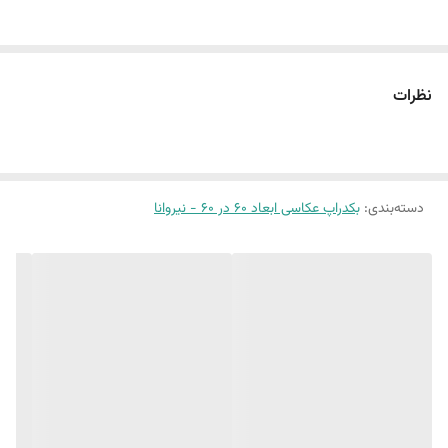
سایز ۶٠ در ۶٠ :طرح اجر 34 و بتن 41 و چوب 1
این پک شامل:
نظرات
سه عدد بکدراپ ۶٠ در ۶٠
همراه سه عدد نبشی اتصال
بین 10 الی 15 درصد تفاوت چاپ وجود دارد
دسته‌بندی
:
بکدراپ عکاسی ابعاد 60 در 60 - نیروانا
(طرح پرفروش اختصاصی نیروانا است)