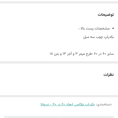
توضیحات
مشخصات پست بالا :
بکدراپ چوب سه میل
سایز ۶٠ در ۶٠ :طرح مرمر 3 و آجر 13 و بتن 18
این پک شامل:
سه عدد بکدراپ ۶٠ در ۶٠
نظرات
همراه سه عدد نبشی اتصال
بین 10 الی 15 درصد تفاوت چاپ وجود دارد
دسته‌بندی
:
بکدراپ عکاسی ابعاد 60 در 60 - نیروانا
(طرح پرفروش اختصاصی نیروانا است)