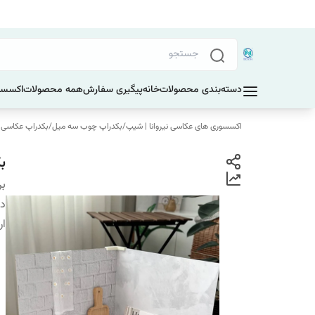
دسته‌بندی محصولات
خانه
پیگیری سفارش
همه محصولات
اکسسو
اکسسوری های عکاسی نیروانا | شیپ
/
بکدراپ چوب سه میل
/
بکدراپ عکاسی ابعاد 60 در 60
بک
بر
دس
ار