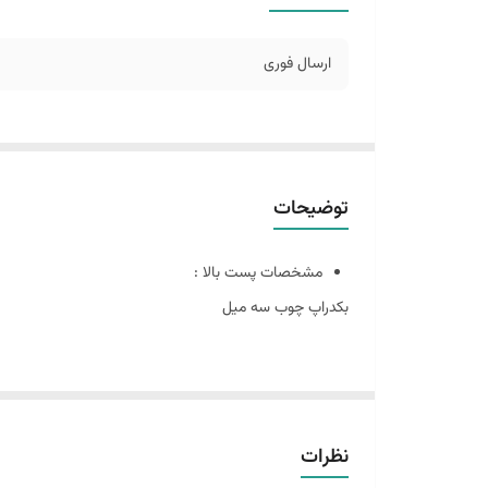
ارسال فوری
توضیحات
مشخصات پست بالا :
بکدراپ چوب سه میل
سایز ۶٠ در ۶٠ :طرح چوب 45 و بتن 14 و آجر 2
این پک شامل:
سه عدد بکدراپ ۶٠ در ۶٠
نظرات
همراه سه عدد نبشی اتصال