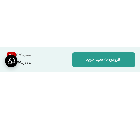
3
%
2,510,000
افزودن به سبد خرید
2,420,000
برگشت به بالا