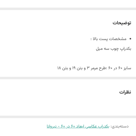
توضیحات
مشخصات پست بالا :
بکدراپ چوب سه میل
سایز ۶٠ در ۶٠ :طرح مرمر 3 و بتن 19 و بتن 18
این پک شامل:
سه عدد بکدراپ ۶٠ در ۶٠
نظرات
همراه سه عدد نبشی اتصال
بین 10 الی 15 درصد تفاوت چاپ وجود دارد
دسته‌بندی
:
بکدراپ عکاسی ابعاد 60 در 60 - نیروانا