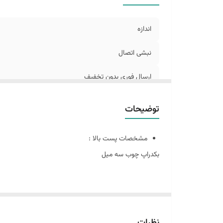
اندازه
نبشی اتصال
ارسال فوری بدون تخفیف
توضیحات
مشخصات پست بالا :
بکدراپ چوب سه میل
سایز 100 در 60 : طرح مرمر شماره 4 و طرح دیوار 2
سایز ۶٠ در ۶٠ :طرح مرمر 3
این پک شامل:
نظرات