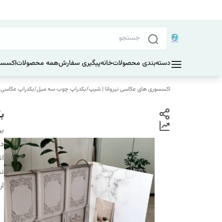
دسته‌بندی محصولات
خانه
پیگیری سفارش
همه محصولات
اکسسو
اکسسوری های عکاسی نیروانا | شیپ
/
بکدراپ چوب سه میل
/
بکدراپ عکاسی کنج ابعاد 60
بک
بر
دس
ان
نب
ار