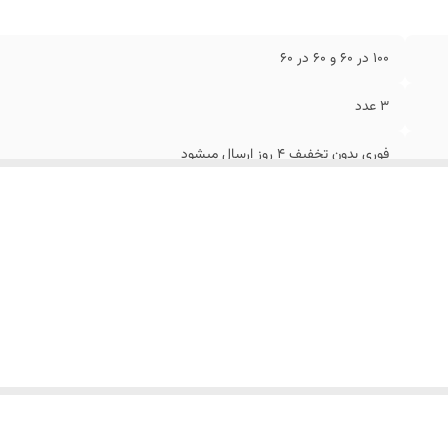
100 در 60 و 60 در 60
3 عدد
فوری بدون تخفیف 4 روز ارسال میشود