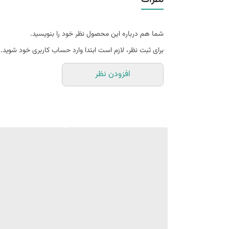
دو عدد بکدراپ 100 در 60 و یک عدد بکدراپ ۶٠ در ۶٠
همراه سه عدد نبشی اتصال
شما هم درباره این محصول نظر خود را بنویسید.
برای ثبت نظر، لازم است ابتدا وارد حساب کاربری خود شوید.
بین 10 الی 15 درصد تفاوت چاپ وجود دارد
افزودن نظر
(طرح پرفروش اختصاصی نیروانا است)