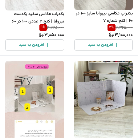
بکدراپ عکاسی نیروانا سایز 100 در
بکدراب عکاسی سفید یکدست
60 | کنج شماره 7
نیروانا | کنج 3 عددی 100 در 60
9
%
7
%
3,365,000
3,365,000
3,050,000
3,100,000
افزودن به سبد
افزودن به سبد