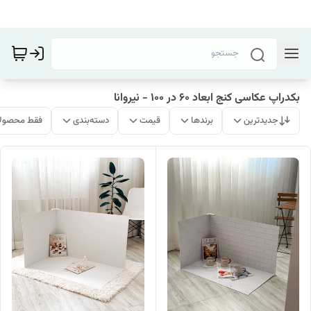
بکدراپ عکاسی کنج ابعاد 60 در 100 - نیروانا
جدیدترین
برندها
قیمت
دسته‌بندی
فقط محصولا