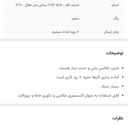
اندازه
استند کف : 5/5 *2/5 سانتی متر هلال : 11*8
رنگ
سفید
زمان ارسال
7 روزه اماده میشود.
جنس
بتنی
توضیحات
شیپ عکاسی بتنی و دست ساز هستند
آماده سازی کارها حدود 7 روز کاری است
بسیار سبک
قابل استفاده به عنوان اکسسوری عکاسی و دکوری خانه و زیورالات
جنس کارها بتني و دارای حباب های بتن است و شکننده است
همچنین شیپ های بتنی حالت دفرمه دارند و سفید مطلق نیستند.
نظرات
(ماهیت بتن وجود سوراخ های ریز روی کار است.)