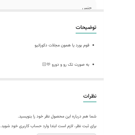
جنس
توضیحات
فوم بورد یا همون مجلات دکوراتیو
به صورت تک رو و دورو 🫶🏻
سایز ٢٠ در ٣٠
نظرات
🪴فوم بورد چیست : مجلات دکوراتیو هستند که ورق و برگه ندارند
شما هم درباره این محصول نظر خود را بنویسید.
و به صورت پشت و رو جلد مجله های معروف چاپ میشه
برای ثبت نظر، لازم است ابتدا وارد حساب کاربری خود شوید.