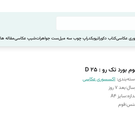
ری عکاسی
کتاب دکوراتیو
بکدراپ چوب سه میل
ست جواهرات
شیپ عکاسی
مقاله ها
م بورد تک رو : D 25
ته‌بندی
:
اکسسوری عکاسی
سال
:
بعد 7 روز
دازه
:
سایز A4
نس
:
فوم