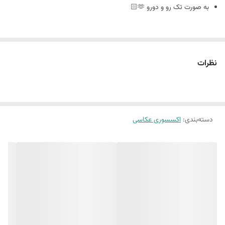
به صورت تک رو و دورو 🫶🏻
سایز ٢٠ در ٣٠
نظرات
🪴فوم بورد چیست : مجلات دکوراتیو هستند که ورق و برگه ندارند
و به صورت پشت و رو جلد مجله های معروف چاپ میشه
دسته‌بندی
:
اکسسوری عکاسی