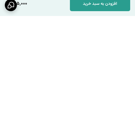
285,000
افزودن به سبد خرید
برگشت به بالا
ارسال ویژه
پشتیبانی ۲۴ ساعته / شنبه تا
چهارشنبه