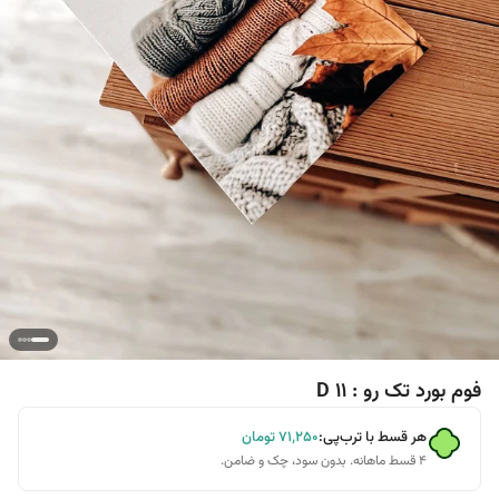
فوم بورد تک رو : D 11
هر قسط با ترب‌پی:
۷۱٬۲۵۰
تومان
۴ قسط ماهانه. بدون سود، چک و ضامن.