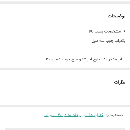
توضیحات
مشخصات پست بالا :
بکدراپ چوب سه میل
سایز ۶٠ در ٨٠ : طرح آجر 13 و طرح چوب شماره 30
این پک شامل:
نظرات
دو عدد بکدراپ ۶٠ در ٨٠
همراه یک جفت نبشی اتصال
دسته‌بندی
:
بکدراپ عکاسی ابعاد 80 در 60 - نیروانا
(طرح پرفروش اختصاصی نیروانا است)