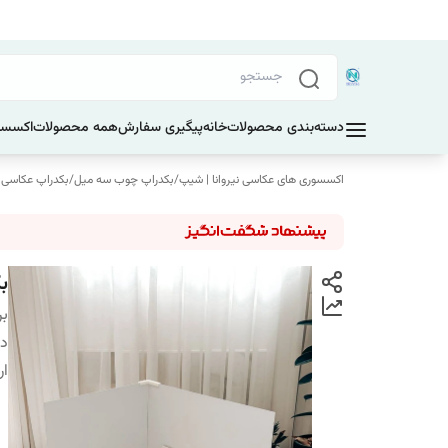
دسته‌بندی محصولات
خانه
پیگیری سفارش
همه محصولات
اکسسو
اکسسوری های عکاسی نیروانا | شیپ
/
بکدراپ چوب سه میل
/
بکدراپ عکاسی کنج ابعاد 80
بک
بر
دس
ار