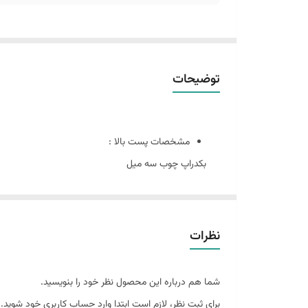
توضیحات
مشخصات پست بالا :
بکدراپ چوب سه میل
سایز ۶٠ در 80 : سفید یکدست
این پک شامل:
نظرات
دو عدد بکدراپ ۶٠ در 80 . یک عدد 60 در 60
همراه سه عدد نبشی اتصال
شما هم درباره این محصول نظر خود را بنویسید.
برای ثبت نظر، لازم است ابتدا وارد حساب کاربری خود شوید.