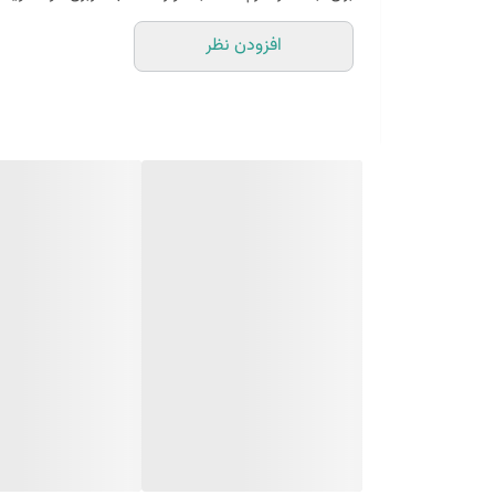
یا 2 عدد بکدراپ 60 در 80
افزودن نظر
همراه سه عدد نبشی اتصال
بین 10 الی 15 درصد تفاوت چاپ وجود دارد
نکته مهم بابت تک رنگ ها
تو صفحات گوشی های متفاوت ممکنه تک رنگ ها متفا
عکاسی باهاش چالش داره و نیاز داره حتما کمی ادیت بل
تو بازه زمانی های متفاوت طول روز عکاسی و
چیدمان و در نهایت ادیت کنید تا به خروجی مدنظرتون بر
(طرح پرفروش اختصاصی نیروانا است)