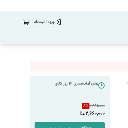
ورود | ثبت‌نام
زمان آماده‌سازی
14
روز کاری
8
%
2,895,000
2,660,000