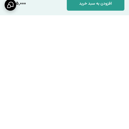
285,000
افزودن به سبد خرید
برگشت به بالا
ارسال ویژه
پشتیبانی ۲۴ ساعته / شنبه تا
چهارشنبه