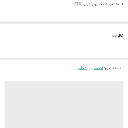
به صورت تک رو و دورو 🫶🏻
سایز ٢٠ در ٣٠
نظرات
🪴فوم بورد چیست : مجلات دکوراتیو هستند که ورق و برگه ندارند
و به صورت پشت و رو جلد مجله های معروف چاپ میشه
دسته‌بندی
:
اکسسوری عکاسی