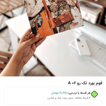
فوم بورد تک رو A 06
هر قسط با ترب‌پی:
۷۱٬۲۵۰
تومان
۴ قسط ماهانه. بدون سود، چک و ضامن.