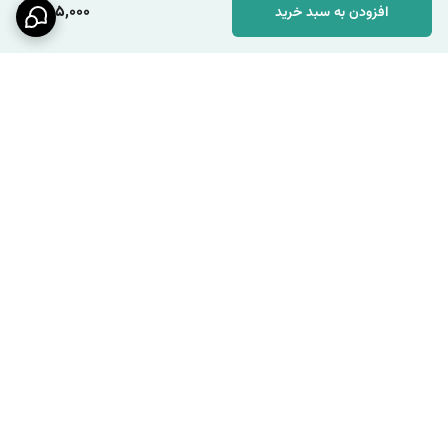
285,000
افزودن به سبد خرید
برگشت به بالا
ارسال ویژه
پشتیبانی ۲۴ ساعته / شنبه تا
چهارشنبه