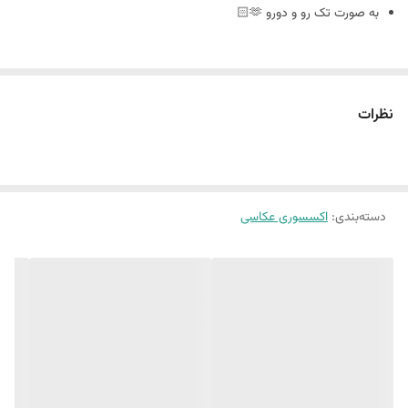
به صورت تک رو و دورو 🫶🏻
سایز ٢٠ در ٣٠
نظرات
🪴فوم بورد چیست : مجلات دکوراتیو هستند که ورق و برگه ندارند
و به صورت پشت و رو جلد مجله های معروف چاپ میشه
دسته‌بندی
:
اکسسوری عکاسی