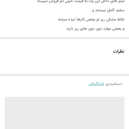
آیتم های داخل این پک به قیمت خیلی کم فروش میرسه
سفید کامل نیستند و
نقاط مشکی ریز تو بعضی کارها دیده میشه
و بعضی موارد دون دون های ریز دارند
فقط جهت دکور استفاده میشه
و از گذاشتن مواد غذایی خودداری فرمایید
نظرات
و از هر پک یک الی ٢ عدد موجوده
که رندوم یک پک شامل همین آیتم ها خدمتتون ارسال میکنیم
دسته‌بندی
:
انبارگردانی