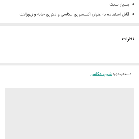
بسیار سبک
قابل استفاده به عنوان اکسسوری عکاسی و دکوری خانه و زیورالات
جنس کارها بتني و دارای حباب های بتن است و شکننده است
همچنین شیپ های بتنی حالت دفرمه دارند و سفید مطلق نیستند.
نظرات
(ماهیت بتن وجود سوراخ های ریز روی کار است.)
دسته‌بندی
:
شیپ عکاسی