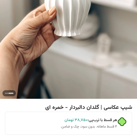
شیپ عکاسی | گلدان دالبردار - خمره ای
هر قسط با ترب‌پی:
۳۸٬۷۵۰
تومان
۴ قسط ماهانه. بدون سود، چک و ضامن.