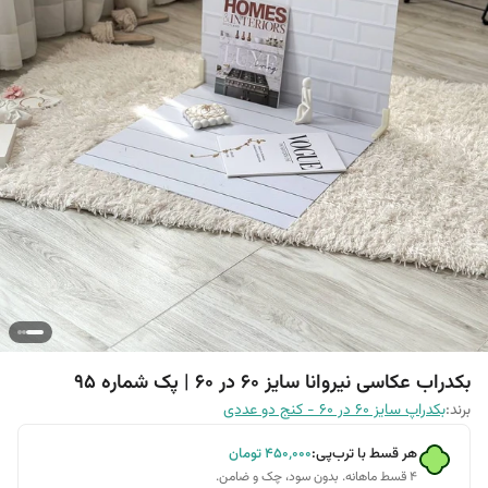
بکدراب عکاسی نیروانا سایز 60 در 60 | پک شماره 95
برند:
بکدراپ سایز 60 در 60 - کنج دو عددی
هر قسط با ترب‌پی:
۴۵۰٬۰۰۰
تومان
۴ قسط ماهانه. بدون سود، چک و ضامن.