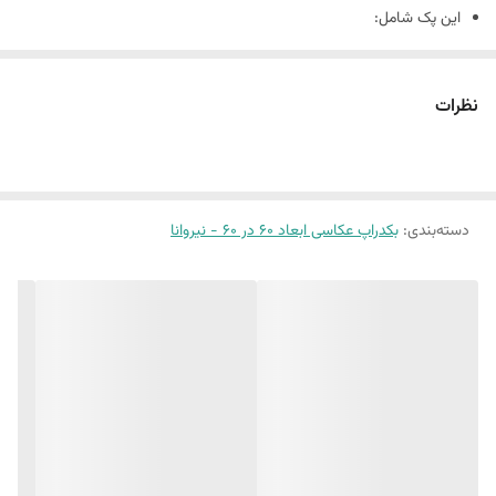
این پک شامل:
دو عدد بکدراپ ۶٠ در 60
همراه یک جفت نبشی اتصال
نظرات
بین 10 الی 15 درصد تفاوت چاپ وجود دارد
دسته‌بندی
:
بکدراپ عکاسی ابعاد 60 در 60 - نیروانا
(طرح پرفروش اختصاصی نیروانا است)