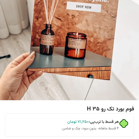
فوم بورد تک رو H 35
هر قسط با ترب‌پی:
۷۱٬۲۵۰
تومان
۴ قسط ماهانه. بدون سود، چک و ضامن.