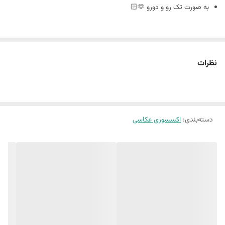
به صورت تک رو و دورو 🫶🏻
سایز ٢٠ در ٣٠
نظرات
🪴فوم بورد چیست : مجلات دکوراتیو هستند که ورق و برگه ندارند
و به صورت پشت و رو جلد مجله های معروف چاپ میشه
دسته‌بندی
:
اکسسوری عکاسی