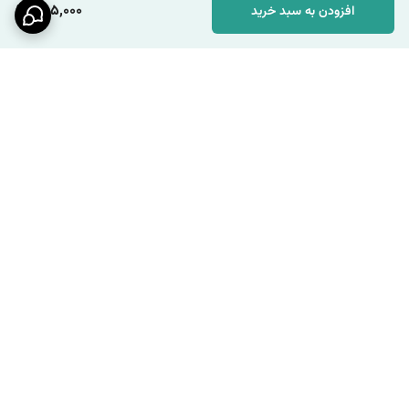
285,000
افزودن به سبد خرید
برگشت به بالا
ارسال ویژه
پشتیبانی ۲۴ ساعته / شنبه تا
چهارشنبه