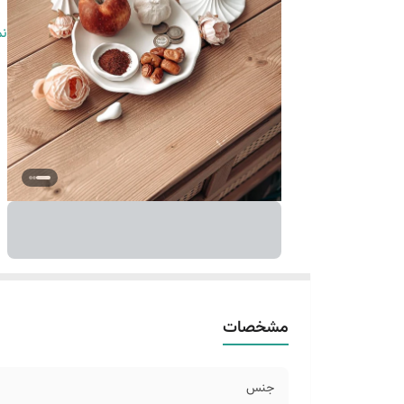
نک
نم
مشخصات
جنس