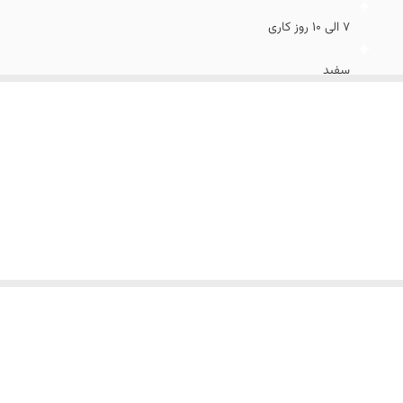
7 الی 10 روز کاری
سفید
دفرمه لبه دار گرد دفرمه کوچک استند آینه همراه با آیینه جا شمعی مراک
سرکه داخل کارها نریزید