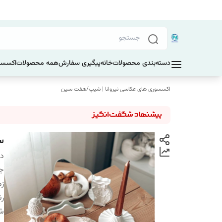
دسته‌بندی محصولات
خانه
پیگیری سفارش
همه محصولات
اکسسو
اکسسوری های عکاسی نیروانا | شیپ
/
هفت سین
س
دس
ج
زم
ر
ش