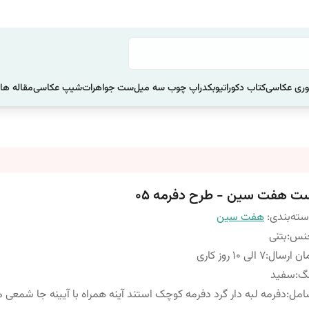
ری عکاسی
کتاب دکوراتیو
بکدراپ چوب سه میل
ست جواهرات
شیپ عکاسی
مقاله ها
ت هفت سین - طرح دفرمه 05
ته‌بندی
:
هفت سین
نس
:
بتنی
ان ارسال
:
7 الی 10 روز کاری
نگ
:
سفید
امل
:
دفرمه لبه دار گرد دفرمه کوچک استند آینه همراه با آیینه جا شمعی 