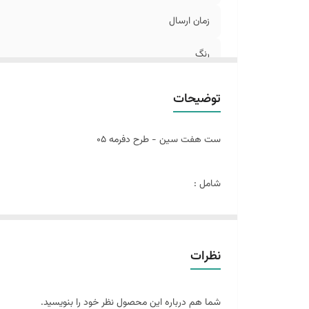
زمان ارسال
رنگ
شامل
توضیحات
نکته مهم
ست هفت سین - طرح دفرمه 05
شامل :
دفرمه لبه دار گرد
دفرمه کوچک
استند آینه همراه با آیینه
نظرات
جا شمعی مراکشی
تخم مرغو استند
شما هم درباره این محصول نظر خود را بنویسید.