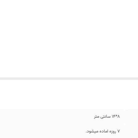
8*14 سانتی متر
7 روزه اماده میشود.