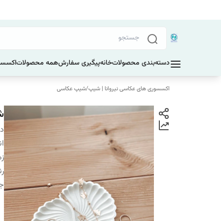
دسته‌بندی محصولات
خانه
پیگیری سفارش
همه محصولات
اکسسو
اکسسوری های عکاسی نیروانا | شیپ
/
شیپ عکاسی
ش
دس
ان
زم
ر
ج