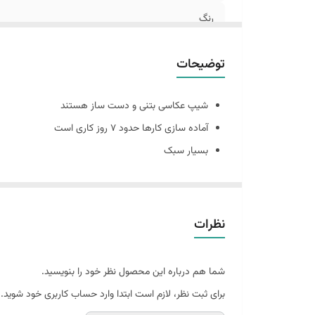
رنگ
جنس
توضیحات
شیپ عکاسی بتنی و دست ساز هستند
آماده سازی کارها حدود 7 روز کاری است
بسیار سبک
قابل استفاده به عنوان اکسسوری عکاسی و دکوری خانه و
جنس کارها بتني و دارای حباب های بتن است و شکنند
همچنین شیپ های بتنی حالت دفرمه دارند و سفید مطل
نظرات
(ماهیت بتن وجود سوراخ های ریز روی کار است.)
شما هم درباره این محصول نظر خود را بنویسید.
برای ثبت نظر، لازم است ابتدا وارد حساب کاربری خود شوید.