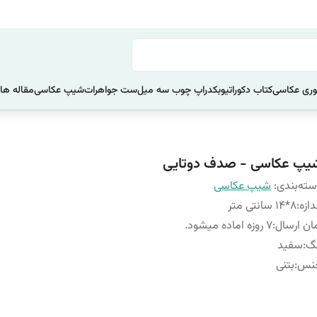
ری عکاسی
کتاب دکوراتیو
بکدراپ چوب سه میل
ست جواهرات
شیپ عکاسی
مقاله ها
یپ عکاسی - صدف دوتایی
ته‌بندی
:
شیپ عکاسی
دازه
:
8*14 سانتی متر
ان ارسال
:
7 روزه اماده میشود.
نگ
:
سفید
نس
:
بتنی