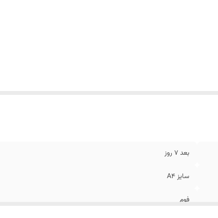
بعد 7 روز
سایز A4
فوم