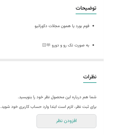
توضیحات
فوم بورد یا همون مجلات دکوراتیو
به صورت تک رو و دورو 🫶🏻
سایز ٢٠ در ٣٠
نظرات
🪴فوم بورد چیست : مجلات دکوراتیو هستند که ورق و برگه ندارند
شما هم درباره این محصول نظر خود را بنویسید.
و به صورت پشت و رو جلد مجله های معروف چاپ میشه
برای ثبت نظر، لازم است ابتدا وارد حساب کاربری خود شوید.
افزودن نظر