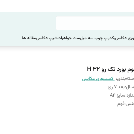
ری عکاسی
بکدراپ چوب سه میل
ست جواهرات
شیپ عکاسی
مقاله ها
م بورد تک رو H 32
ته‌بندی
:
اکسسوری عکاسی
سال
:
بعد 7 روز
دازه
:
سایز A4
نس
:
فوم