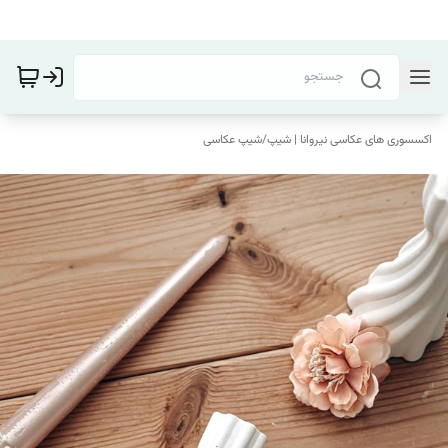
اکسسوری های عکاسی نیروانا | شیپ
/
شیپ عکاسی