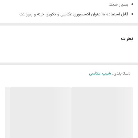
بسیار سبک
قابل استفاده به عنوان اکسسوری عکاسی و دکوری خانه و زیورالات
جنس کارها بتني و دارای حباب های بتن است و شکننده است
همچنین شیپ های بتنی حالت دفرمه دارند و سفید مطلق نیستند.
نظرات
(ماهیت بتن وجود سوراخ های ریز روی کار است.)
دسته‌بندی
:
شیپ عکاسی