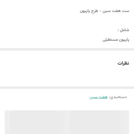
این مورد داخل پک
ظرف پیرکس دسته چوبی
ست هفت سین - طرح پاپیون
نیست
نکته مهم
سرکه داخل کارها نریزید
شامل :
پاپیون مستطیلی
پاپیون مربع
پاپیون گرد
نظرات
تخم مرغ
نماد سال
جا شمعی پاپیون
گلجا
دسته‌بندی
:
هفت سین
جنس کارها بتنی هستند و حباب های ریز دارند که ماهیت بتن هستند
و بهتره از سرکه داخل مخصولات نریزید تا ماندگاری بهتری داشته باشند