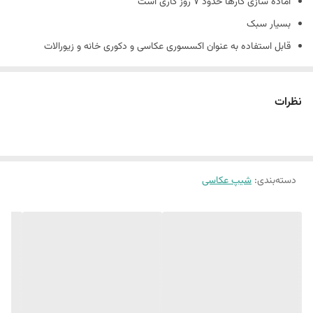
آماده سازی کارها حدود 7 روز کاری است
بسیار سبک
قابل استفاده به عنوان اکسسوری عکاسی و دکوری خانه و زیورالات
جنس کارها بتني و دارای حباب های بتن است و شکننده است
همچنین شیپ های بتنی حالت دفرمه دارند و سفید مطلق نیستند.
نظرات
(ماهیت بتن وجود سوراخ های ریز روی کار است.)
دسته‌بندی
:
شیپ عکاسی