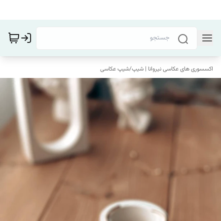
اکسسوری های عکاسی نیروانا | شیپ
/
شیپ عکاسی