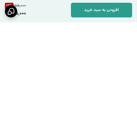
19
%
155,000
افزودن به سبد خرید
125,000
برگشت به بالا
ارسال ویژه
پشتیبانی ۲۴ ساعته / شنبه تا
چهارشنبه