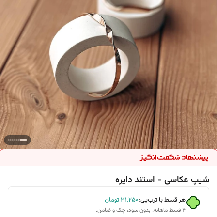
شیپ عکاسی - استند دایره
هر قسط با ترب‌پی:
۳۱٬۲۵۰
تومان
۴ قسط ماهانه. بدون سود، چک و ضامن.