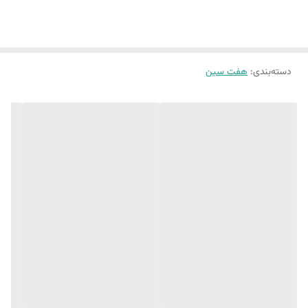
گلجای گنبد
تخم مرغ 2 عدد
نماد سال
دسته‌بندی
:
هفت سین
جنس کارها بتنی هستند و حباب های ریز دارند که ماهیت بتن هستند
و بهتره از سرکه داخل مخصولات نریزید تا ماندگاری بهتری داشته باشند