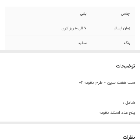
جنس
بتنی
زمان ارسال
7 الی 10 روز کاری
رنگ
سفید
شامل
پنج عدد استند دفرمه استند نیم دایره همراه با
آینه جا شمعی مرواریدی درشت دو عدد گلجای
توضیحات
گنبد تخم مرغ 2 عدد نماد سال
ست هفت سین - طرح دفرمه 02
نکته مهم
سرکه داخل کارها نریزید
شامل :
پنج عدد استند دفرمه
استند نیم دایره همراه با آینه
جا شمعی مرواریدی درشت دو عدد
نظرات