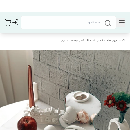
اکسسوری های عکاسی نیروانا | شیپ
/
هفت سین