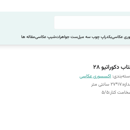
ری عکاسی
بکدراپ چوب سه میل
ست جواهرات
شیپ عکاسی
مقاله ها
اب دکوراتیو 28
ته‌بندی
:
اکسسوری عکاسی
دازه
:
17*27 سانتی متر
امت کنار
:
5/5