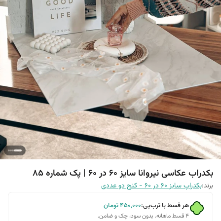
بکدراب عکاسی نیروانا سایز 60 در 60 | پک شماره 85
برند:
بکدراپ سایز 60 در 60 - کنج دو عددی
هر قسط با ترب‌پی:
۴۵۰٬۰۰۰
تومان
۴ قسط ماهانه. بدون سود، چک و ضامن.