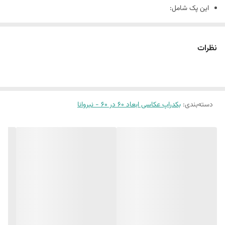
این پک شامل:
دو عدد بکدراپ ۶٠ در 60
همراه یک جفت نبشی اتصال
نظرات
بین 10 الی 15 درصد تفاوت چاپ وجود دارد
دسته‌بندی
:
بکدراپ عکاسی ابعاد 60 در 60 - نیروانا
(طرح پرفروش اختصاصی نیروانا است)