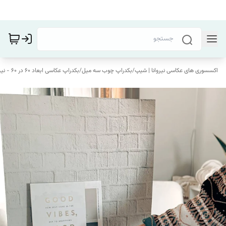
اکسسوری های عکاسی نیروانا | شیپ
/
بکدراپ چوب سه میل
/
بکدراپ عکاسی ابعاد 60 در 60 - نیروانا