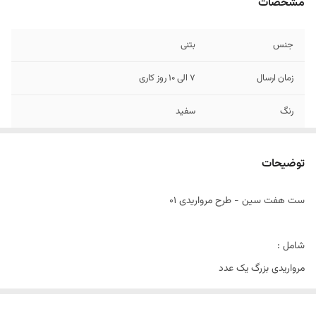
مشخصات
جنس
بتنی
زمان ارسال
7 الی 10 روز کاری
رنگ
سفید
شامل
9 آیتم + نماد سال رایگان
توضیحات
نکته مهم
سرکه داخل کارها نریزید
ست هفت سین - طرح مرواریدی 01
شامل :
مرواریدی بزرگ یک عدد
مرواریدی متوسط ٣ عدد
یک عدد تخم مرغ