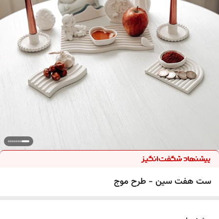
ست هفت سین - طرح موج