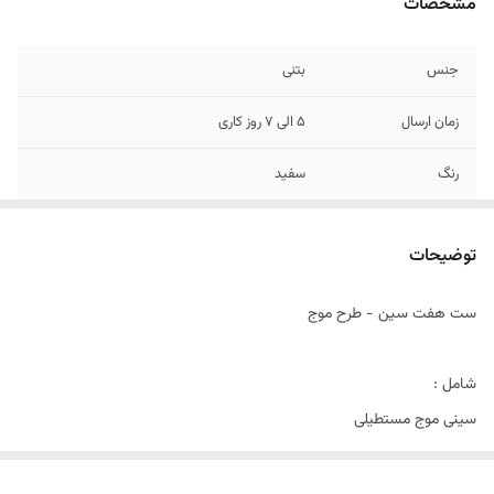
مشخصات
جنس
بتنی
زمان ارسال
5 الی 7 روز کاری
رنگ
سفید
شامل
12 آیتم + نماد سال رایگان
توضیحات
نکته مهم
سرکه داخل کارها نریزید
ست هفت سین - طرح موج
شامل :
سینی موج مستطیلی
استند همراه با آینه
مینی موج