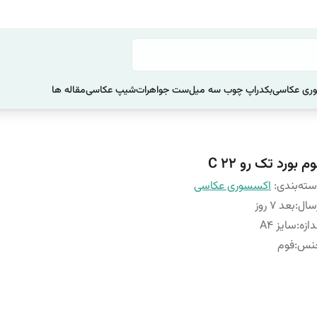
ری عکاسی
بکدراپ چوب سه میل
ست جواهرات
شیپ عکاسی
مقاله ها
م بورد تک رو C 22
ته‌بندی
:
اکسسوری عکاسی
سال
:
بعد 7 روز
دازه
:
سایز A4
نس
:
فوم