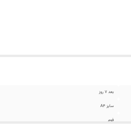
بعد 7 روز
سایز A4
فوم