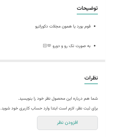
توضیحات
فوم بورد یا همون مجلات دکوراتیو
به صورت تک رو و دورو 🫶🏻
سایز ٢٠ در ٣٠
نظرات
🪴فوم بورد چیست : مجلات دکوراتیو هستند که ورق و برگه ندارند
شما هم درباره این محصول نظر خود را بنویسید.
و به صورت پشت و رو جلد مجله های معروف چاپ میشه
برای ثبت نظر، لازم است ابتدا وارد حساب کاربری خود شوید.
افزودن نظر