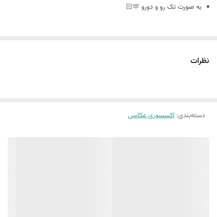
به صورت تک رو و دورو 🫶🏻
سایز ٢٠ در ٣٠
نظرات
🪴فوم بورد چیست : مجلات دکوراتیو هستند که ورق و برگه ندارند
و به صورت پشت و رو جلد مجله های معروف چاپ میشه
دسته‌بندی
:
اکسسوری عکاسی