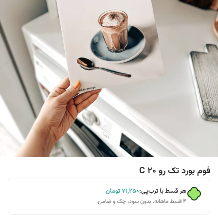
فوم بورد تک رو C 20
هر قسط با ترب‌پی:
۷۱٬۲۵۰
تومان
۴ قسط ماهانه. بدون سود، چک و ضامن.