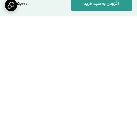
285,000
افزودن به سبد خرید
برگشت به بالا
ارسال ویژه
پشتیبانی ۲۴ ساعته / شنبه تا
چهارشنبه