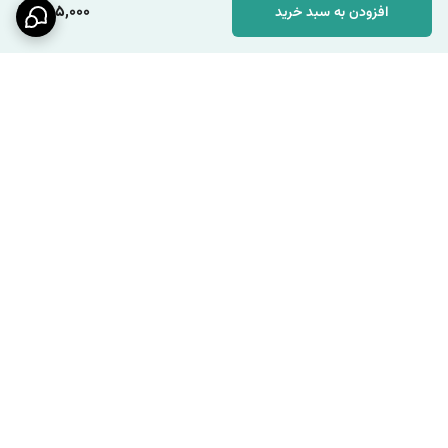
285,000
افزودن به سبد خرید
برگشت به بالا
ارسال ویژه
پشتیبانی ۲۴ ساعته / شنبه تا
چهارشنبه