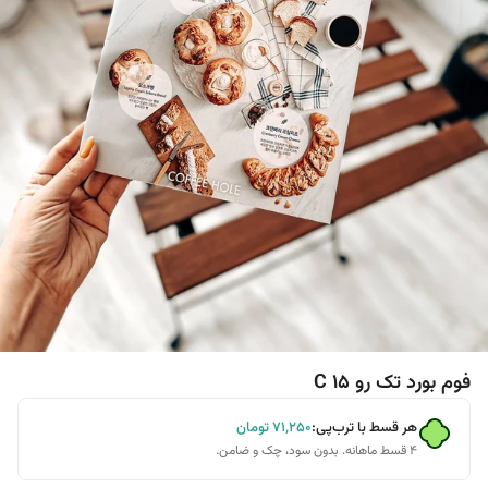
فوم بورد تک رو C 15
هر قسط با ترب‌پی:
۷۱٬۲۵۰
تومان
۴ قسط ماهانه. بدون سود، چک و ضامن.