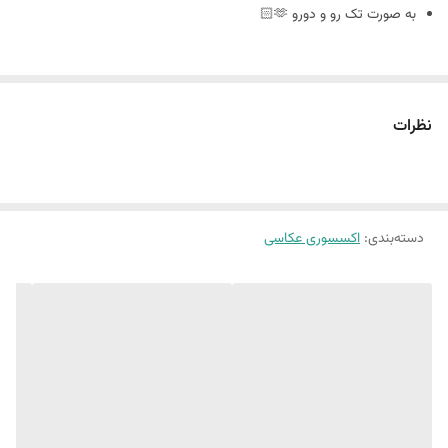
به صورت تک رو و دورو 🫶🏻
سایز ٢٠ در ٣٠
نظرات
🪴فوم بورد چیست : مجلات دکوراتیو هستند که ورق و برگه ندارند
و به صورت پشت و رو جلد مجله های معروف چاپ میشه
دسته‌بندی
:
اکسسوری عکاسی