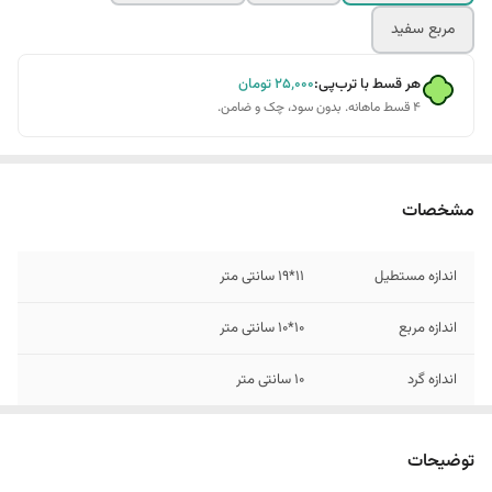
مربع سفید
هر قسط با ترب‌پی:
۲۵٬۰۰۰
تومان
۴ قسط ماهانه. بدون سود، چک و ضامن.
مشخصات
اندازه مستطیل
11*19 سانتی متر
اندازه مربع
10*10 سانتی متر
اندازه گرد
10 سانتی متر
زمان ارسال
7 روزه اماده میشود.
توضیحات
رنگ
سفید