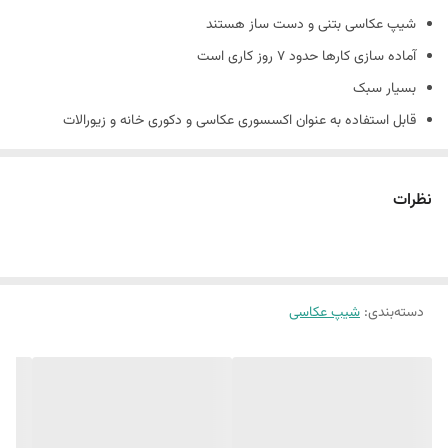
شیپ عکاسی بتنی و دست ساز هستند
جنس
بتنی
آماده سازی کارها حدود 7 روز کاری است
بسیار سبک
قابل استفاده به عنوان اکسسوری عکاسی و دکوری خانه و زیورالات
جنس کارها بتني و دارای حباب های بتن است و شکننده است
همچنین شیپ های بتنی حالت دفرمه دارند و سفید مطلق نیستند.
نظرات
(ماهیت بتن وجود سوراخ های ریز روی کار است.)
دسته‌بندی
:
شیپ عکاسی