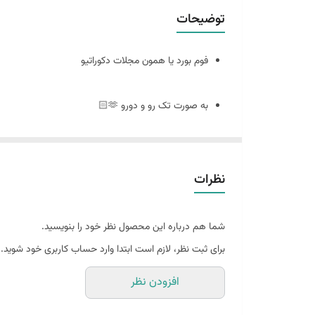
توضیحات
فوم بورد یا همون مجلات دکوراتیو
به صورت تک رو و دورو 🫶🏻
سایز ٢٠ در ٣٠
نظرات
🪴فوم بورد چیست : مجلات دکوراتیو هستند که ورق و برگه ندارند
شما هم درباره این محصول نظر خود را بنویسید.
و به صورت پشت و رو جلد مجله های معروف چاپ میشه
برای ثبت نظر، لازم است ابتدا وارد حساب کاربری خود شوید.
افزودن نظر