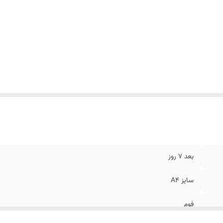
بعد 7 روز
سایز A4
فوم