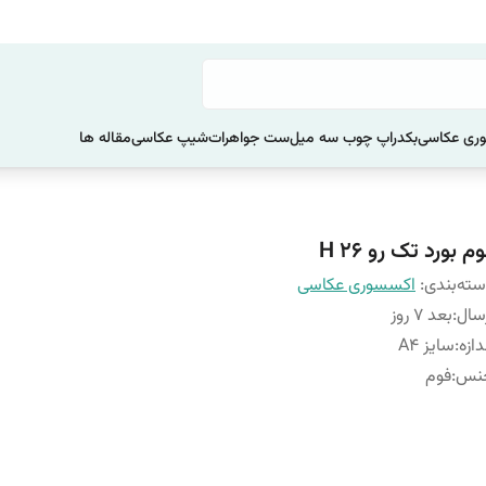
ری عکاسی
بکدراپ چوب سه میل
ست جواهرات
شیپ عکاسی
مقاله ها
م بورد تک رو H 26
ته‌بندی
:
اکسسوری عکاسی
سال
:
بعد 7 روز
دازه
:
سایز A4
نس
:
فوم