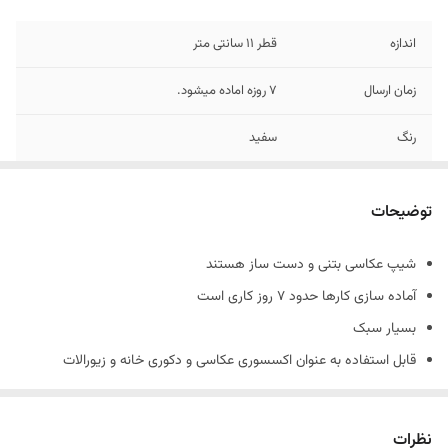
اندازه
قطر 11 سانتی متر
زمان ارسال
7 روزه اماده میشود.
رنگ
سفید
جنس
بتنی
توضیحات
شیپ عکاسی بتنی و دست ساز هستند
آماده سازی کارها حدود 7 روز کاری است
بسیار سبک
قابل استفاده به عنوان اکسسوری عکاسی و دکوری خانه و زیورالات
جنس کارها بتني و دارای حباب های بتن است و شکننده است
همچنین شیپ های بتنی حالت دفرمه دارند و سفید مطلق نیستند.
نظرات