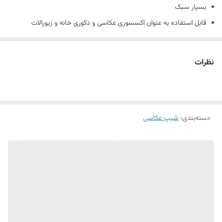
بسیار سبک
قابل استفاده به عنوان اکسسوری عکاسی و دکوری خانه و زیورالات
جنس کارها بتني و دارای حباب های بتن است و شکننده است
همچنین شیپ های بتنی حالت دفرمه دارند و سفید مطلق نیستند.
نظرات
(ماهیت بتن وجود سوراخ های ریز روی کار است.)
دسته‌بندی
:
شیپ عکاسی