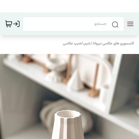
اکسسوری های عکاسی نیروانا | شیپ
/
شیپ عکاسی