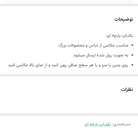
رنگ
10 الی 15 درصد تفاوت در چاپ وجود دارد
توضیحات
بکدراپ پارچه ای
مناسب عکاسی از لباس و محصولات بزرگ
به صورت رول شده ارسال میشود
روی زمین یا میز و یا هر سطح صافی پهن کنید و از نمای بالا عکاسی کنید
نمونه های چاپ شده رو از هایلایت بکدراپ پارچه ای در پیج اینستاگرام
میتوانید ببینید
نظرات
پیج اینستاگرام : nirvana_background
در صورت چروک بودن چند پانیه زیر فرش بذارید تا صاف بمونه
جنس کارها کنواس هستند
10 الی 15 درصد تفاوت در چاپ وجود دارد
دسته‌بندی
:
بکدراپ پارچه ای