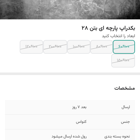
بکدراپ پارچه ای بتن 28
ابعاد را انتخاب کنید
100*120
100*200
100*100
100*80
100*60
100*150
مشخصات
ارسال
بعد 7 روز
جنس
کنواس
نحوه بسته بندی
رول شده ارسال میشود