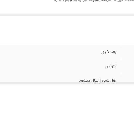
بعد 7 روز
کنواس
رول شده ارسال میشود
10 الی 15 درصد تفاوت در چاپ وجود دارد