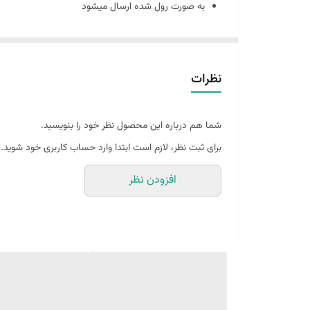
به صورت رول شده ارسال میشود
روی زمین یا میز و یا هر سطح صافی پهن کنید و از نمای
نمونه های چاپ شده رو از هایلایت بکدراپ پارچه ای در پی
پیج اینستاگرام : nirvana_background
نظرات
در صورت چروک بودن چند پانیه زیر فرش بذارید تا صاف 
جنس کارها کنواس هستند
شما هم درباره این محصول نظر خود را بنویسید.
10 الی 15 درصد تفاوت در چاپ وجود دارد
برای ثبت نظر، لازم است ابتدا وارد حساب کاربری خود شوید.
افزودن نظر