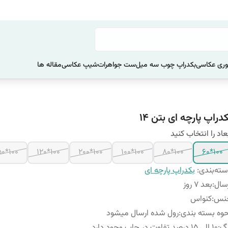
ری عکاسی
بکدراپ چوب سه میل
ست جواهرات
شیپ عکاسی
مقاله ها
دراپ پارچه ای بتن 14
عاد را انتخاب کنید
100*150
100*120
100*200
100*100
100*80
100*60
ته‌بندی
:
بکدراپ پارچه ای
سال
:
بعد 7 روز
نس
:
کنواس
وه بسته بندی
:
رول شده ارسال میشود
نگ
:
10 الی 15 درصد تفاوت در چاپ وجود دارد