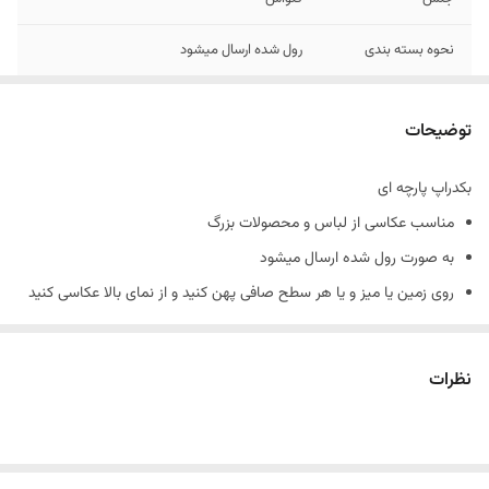
نحوه بسته بندی
رول شده ارسال میشود
رنگ
10 الی 15 درصد تفاوت در چاپ وجود دارد
توضیحات
بکدراپ پارچه ای
مناسب عکاسی از لباس و محصولات بزرگ
به صورت رول شده ارسال میشود
روی زمین یا میز و یا هر سطح صافی پهن کنید و از نمای بالا عکاسی کنید
نمونه های چاپ شده رو از هایلایت بکدراپ پارچه ای در پیج اینستاگرام
میتوانید ببینید
نظرات
پیج اینستاگرام : nirvana_background
در صورت چروک بودن چند پانیه زیر فرش بذارید تا صاف بمونه
جنس کارها کنواس هستند