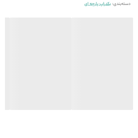
10 الی 15 درصد تفاوت در چاپ وجود دارد
دسته‌بندی
:
بکدراپ پارچه ای