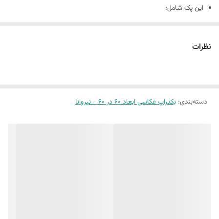
این پک شامل:
دو عدد بکدراپ ۶٠ در 60
همراه یک جفت نبشی اتصال
نظرات
بین 10 الی 15 درصد تفاوت چاپ وجود دارد
دسته‌بندی
:
بکدراپ عکاسی ابعاد 60 در 60 - نیروانا
(طرح پرفروش اختصاصی نیروانا است)