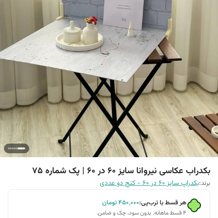
بکدراب عکاسی نیروانا سایز 60 در 60 | پک شماره 75
برند:
بکدراپ سایز 60 در 60 - کنج دو عددی
هر قسط با ترب‌پی:
۴۵۰٬۰۰۰
تومان
۴ قسط ماهانه. بدون سود، چک و ضامن.