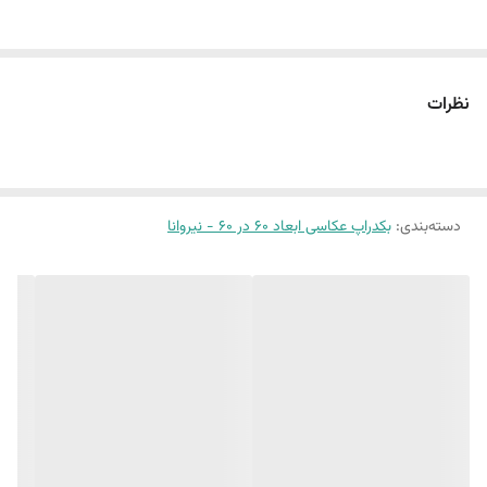
این پک شامل:
دو عدد بکدراپ ۶٠ در 60
نظرات
همراه یک جفت نبشی اتصال
بین 10 الی 15 درصد تفاوت چاپ وجود دارد
دسته‌بندی
:
بکدراپ عکاسی ابعاد 60 در 60 - نیروانا
(طرح پرفروش اختصاصی نیروانا است)