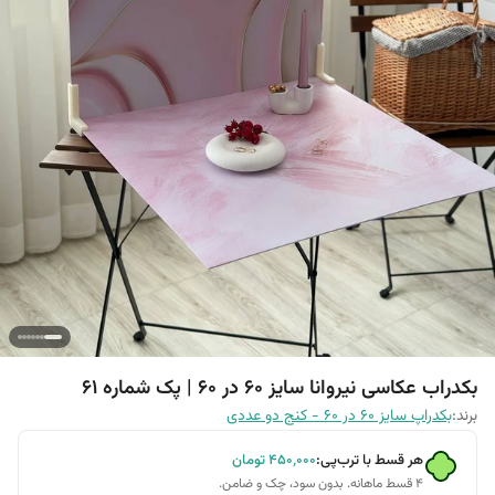
بکدراب عکاسی نیروانا سایز 60 در 60 | پک شماره 61
برند:
بکدراپ سایز 60 در 60 - کنج دو عددی
هر قسط با ترب‌پی:
۴۵۰٬۰۰۰
تومان
۴ قسط ماهانه. بدون سود، چک و ضامن.