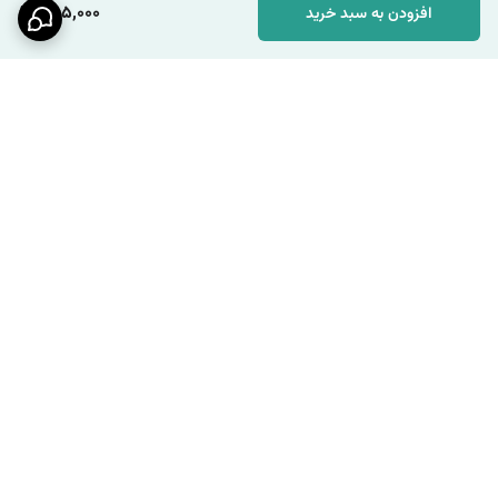
285,000
افزودن به سبد خرید
برگشت به بالا
ارسال ویژه
پشتیبانی ۲۴ ساعته / شنبه تا
چهارشنبه