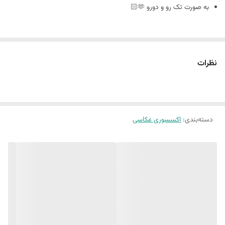
به صورت تک رو و دورو 🫶🏻
سایز ٢٠ در ٣٠
نظرات
🪴فوم بورد چیست : مجلات دکوراتیو هستند که ورق و برگه ندارند
و به صورت پشت و رو جلد مجله های معروف چاپ میشه
دسته‌بندی
:
اکسسوری عکاسی