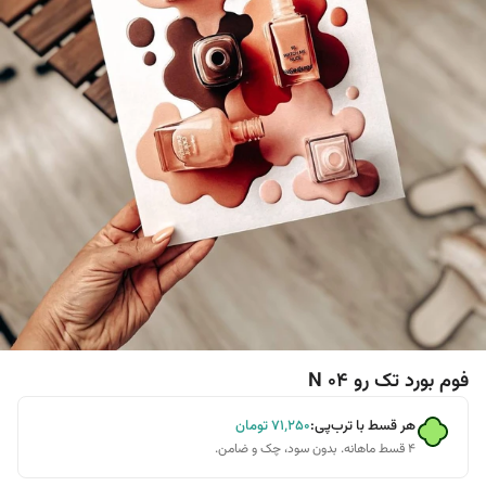
فوم بورد تک رو N 04
هر قسط با ترب‌پی:
۷۱٬۲۵۰
تومان
۴ قسط ماهانه. بدون سود، چک و ضامن.