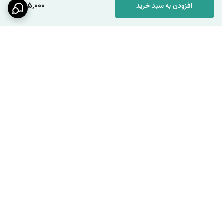
285,000
افزودن به سبد خرید
برگشت به بالا
ارسال ویژه
پشتیبانی ۲۴ ساعته / شنبه تا
چهارشنبه