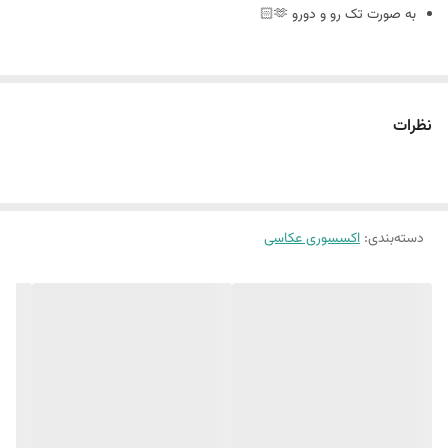
به صورت تک رو و دورو 🫶🏻
سایز ٢٠ در ٣٠
نظرات
🪴فوم بورد چیست : مجلات دکوراتیو هستند که ورق و برگه ندارند
و به صورت پشت و رو جلد مجله های معروف چاپ میشه
دسته‌بندی
:
اکسسوری عکاسی