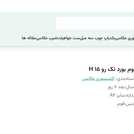
ری عکاسی
بکدراپ چوب سه میل
ست جواهرات
شیپ عکاسی
مقاله ها
م بورد تک رو H 15
ته‌بندی
:
اکسسوری عکاسی
سال
:
بعد 7 روز
دازه
:
سایز A4
نس
:
فوم