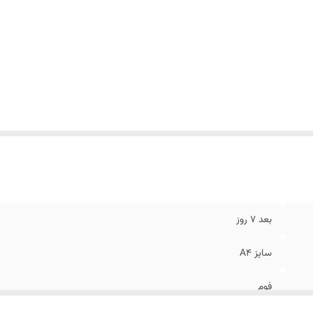
بعد 7 روز
سایز A4
فوم