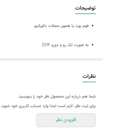
توضیحات
فوم بورد یا همون مجلات دکوراتیو
به صورت تک رو و دورو 🫶🏻
سایز ٢٠ در ٣٠
نظرات
🪴فوم بورد چیست : مجلات دکوراتیو هستند که ورق و برگه ندارند
شما هم درباره این محصول نظر خود را بنویسید.
و به صورت پشت و رو جلد مجله های معروف چاپ میشه
برای ثبت نظر، لازم است ابتدا وارد حساب کاربری خود شوید.
افزودن نظر