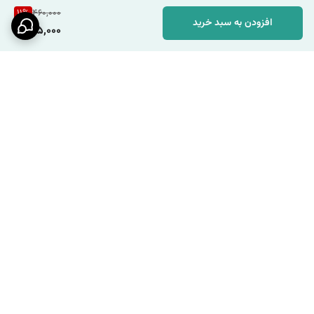
11
%
460,000
افزودن به سبد خرید
405,000
برگشت به بالا
ارسال ویژه
پشتیبانی ۲۴ ساعته / شنبه تا
چهارشنبه