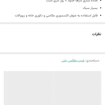
آماده سازی کارها حدود 7 روز کاری است
بسیار سبک
قابل استفاده به عنوان اکسسوری عکاسی و دکوری خانه و زیورالات
جنس کارها بتني و دارای حباب های بتن است و شکننده است
همچنین شیپ های بتنی حالت دفرمه دارند و سفید مطلق نیستند.
نظرات
(ماهیت بتن وجود سوراخ های ریز روی کار است.)
دسته‌بندی
:
شیپ عکاسی بتنی