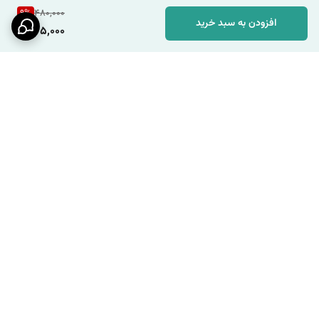
9
%
480,000
افزودن به سبد خرید
435,000
برگشت به بالا
ارسال ویژه
پشتیبانی ۲۴ ساعته / شنبه تا
چهارشنبه