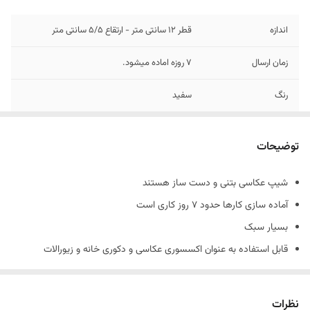
اندازه
قطر 12 سانتی متر - ارتقاع 5/5 سانتی متر
زمان ارسال
7 روزه اماده میشود.
رنگ
سفید
جنس
بتنی
توضیحات
شیپ عکاسی بتنی و دست ساز هستند
آماده سازی کارها حدود 7 روز کاری است
بسیار سبک
قابل استفاده به عنوان اکسسوری عکاسی و دکوری خانه و زیورالات
جنس کارها بتني و دارای حباب های بتن است و شکننده است
همچنین شیپ های بتنی حالت دفرمه دارند و سفید مطلق نیستند.
نظرات