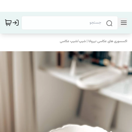
اکسسوری های عکاسی نیروانا | شیپ
/
شیپ عکاسی